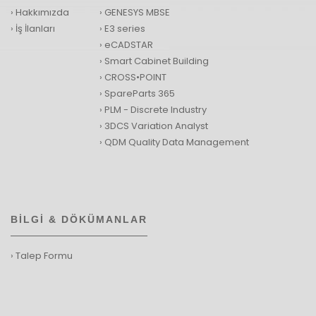
› Hakkımızda
› GENESYS MBSE
› İş İlanları
› E3 series
› eCADSTAR
› Smart Cabinet Building
› CROSS•POINT
› SpareParts 365
› PLM - Discrete Industry
› 3DCS Variation Analyst
› QDM Quality Data Management
BİLGİ & DÖKÜMANLAR
› Talep Formu